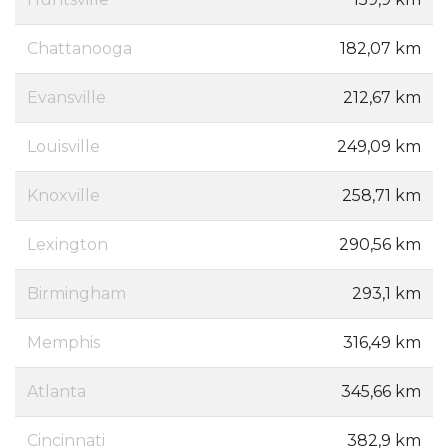
Chattanooga
182,07 km
Evansville
212,67 km
Louisville
249,09 km
Knoxville
258,71 km
Lexington
290,56 km
Birmingham
293,1 km
Memphis
316,49 km
Atlanta
345,66 km
Cincinnati
382,9 km