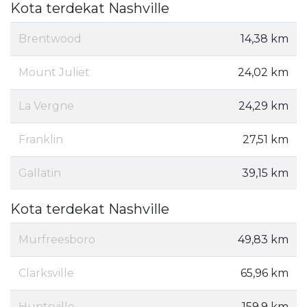
Kota terdekat Nashville
Brentwood
14,38 km
Mount Juliet
24,02 km
La Vergne
24,29 km
Franklin
27,51 km
Gallatin
39,15 km
Kota terdekat Nashville
Murfreesboro
49,83 km
Clarksville
65,96 km
Huntsville
159,9 km