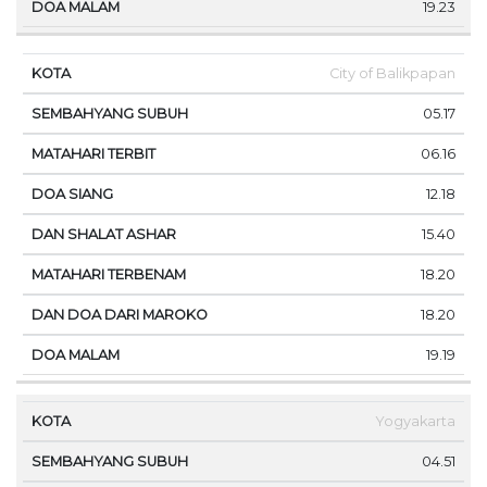
19.23
City of Balikpapan
05.17
06.16
12.18
15.40
18.20
18.20
19.19
Yogyakarta
04.51