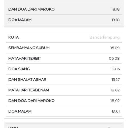
18.18
19.18
Bandarlampung
05.09
06.08
12.05
15.27
18.02
18.02
19.01