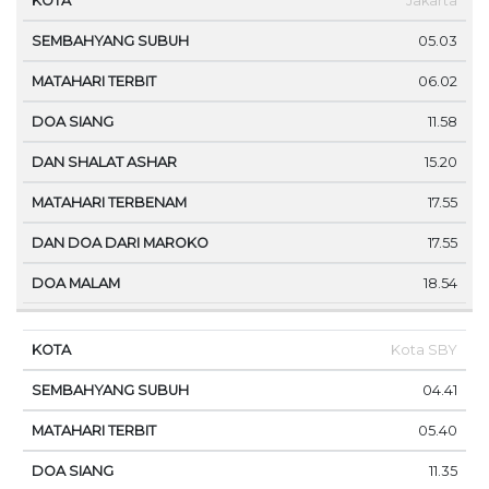
Jakarta
DA
05.03
SEMBAHYANG
MATAHARI
DOA
SHAL
KOTA
SUBUH
TERBIT
SIANG
ASH
06.02
11.58
15.20
17.55
17.55
18.54
Kota SBY
04.41
05.40
11.35