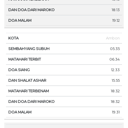
18.13
19.12
Ambon
05.35
06.34
12.33
15.55
18.32
18.32
19.31