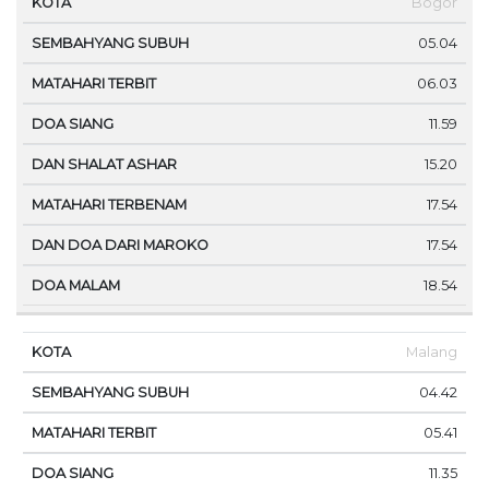
Bogor
05.04
06.03
11.59
15.20
17.54
17.54
18.54
Malang
04.42
05.41
11.35