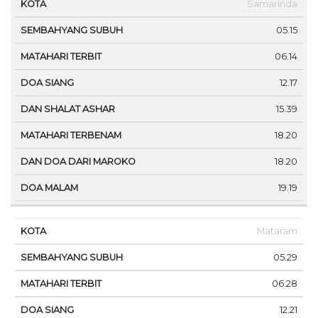
Samarinda
05.15
06.14
12.17
15.39
18.20
18.20
19.19
Mataram
05.29
06.28
12.21