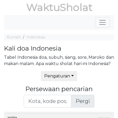
WaktuSholat
Rumah
Indonesia
Kali doa Indonesia
Tabel Indonesia doa, subuh, siang, sore, Maroko dan
makan malam. Apa waktu sholat hari ini Indonesia?
Pengaturan
Persewaan pencarian
Pergi