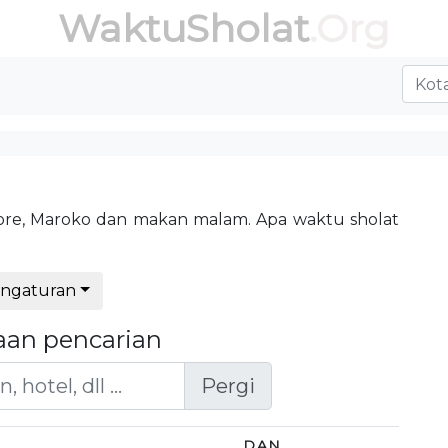
WaktuSholat
.Org
 sore, Maroko dan makan malam. Apa waktu sholat
ngaturan
aan pencarian
Pergi
DAN