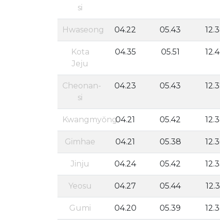
si
Hwaseong
04.22
05.43
12.
Kota
04.35
05.51
12.
Jeju
Cheonan-
04.23
05.43
12.
si
Kwangmyŏng
04.21
05.42
12.
Gimhae
04.21
05.38
12.
Jinju
04.24
05.42
12.
Yeosu
04.27
05.44
12.
Gumi
04.20
05.39
12.