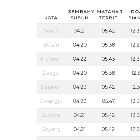
SEMBAHYANG
MATAHARI
DO
KOTA
SUBUH
TERBIT
SIA
Seoul
04.21
05.42
12.
Busan
04.20
05.38
12.
Incheon
04.22
05.43
12.
Daegu
04.20
05.38
12.3
Daejeon
04.23
05.42
12.
Gwangju
04.29
05.47
12.
Suwon
04.21
05.42
12.
Goyang
04.21
05.42
12.