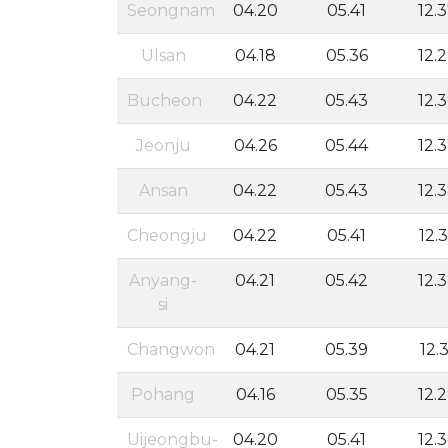
Seongnam
04.20
05.41
12.
Ulsan
04.18
05.36
12.
Bucheon
04.22
05.43
12.
Jeonju
04.26
05.44
12.
Ansan
04.22
05.43
12.
Cheongju
04.22
05.41
12.
Anyang-
04.21
05.42
12.
si
Changwon
04.21
05.39
12.3
Pohang
04.16
05.35
12.
Uijeongbu-
04.20
05.41
12.