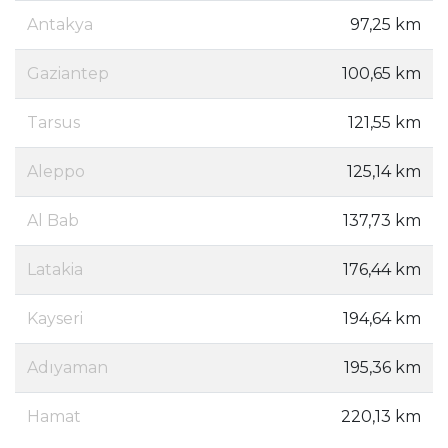
Antakya
97,25 km
Gaziantep
100,65 km
Tarsus
121,55 km
Aleppo
125,14 km
Al Bab
137,73 km
Latakia
176,44 km
Kayseri
194,64 km
Adıyaman
195,36 km
Hamat
220,13 km