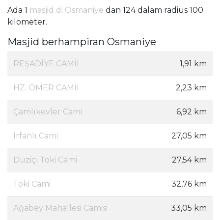
Ada 1
masjid di Osmaniye
dan 124 dalam radius 100
kilometer.
Masjid berhampiran Osmaniye
REŞADİYE CAMİİ
1,91 km
HZ. ÖMER CAMİİ
2,23 km
Çamlıkevler Cami
6,92 km
İrfanlı Cami
27,05 km
Düziçi Toki Cami
27,54 km
Toki Cami
32,76 km
Ağabey Mahallesi Camisi
33,05 km