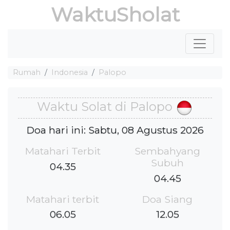
WaktuSholat
Rumah
Indonesia
Palopo
Waktu Solat di Palopo
Doa hari ini: Sabtu, 08 Agustus 2026
Matahari Terbit
Sembahyang
Subuh
04.35
04.45
Matahari terbit
Doa Siang
06.05
12.05