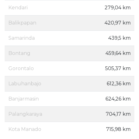
Kendari
279,04 km
Balikpapan
420,97 km
Samarinda
439,5 km
Bontang
459,64 km
Gorontalo
505,37 km
Labuhanbajo
612,36 km
Banjarmasin
624,26 km
Palangkaraya
704,17 km
Kota Manado
715,98 km