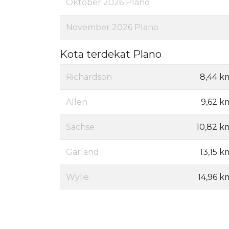
Oktober 2026 Plano
November 2026 Plano
Kota terdekat Plano
Richardson
8,44 k
Allen
9,62 k
Sachse
10,82 k
Garland
13,15 k
Wylie
14,96 k