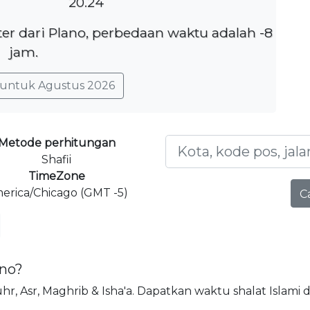
20.24
ter dari Plano, perbedaan waktu adalah -8
jam.
untuk Agustus 2026
Metode perhitungan
Shafii
TimeZone
erica/Chicago (GMT -5)
C
ano?
Dhuhr, Asr, Maghrib & Isha'a. Dapatkan waktu shalat Islami d