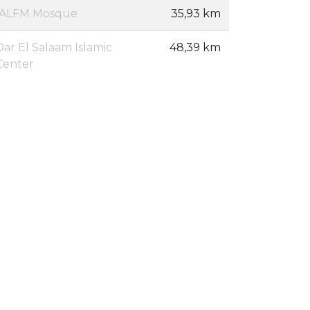
IALFM Mosque
35,93 km
Dar El Salaam Islamic
48,39 km
Center