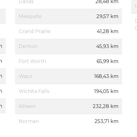
Dallas
28,48 km
Mesquite
29,57 km
Grand Prairie
41,28 km
m
Denton
45,93 km
m
Fort Worth
65,99 km
m
Waco
168,43 km
m
Wichita Falls
194,05 km
m
Killeen
232,28 km
Norman
253,71 km