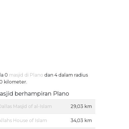
da 0
masjid di Plano
dan 4 dalam radius
0 kilometer.
asjid berhampiran Plano
Dallas Masjid of al-Islam
29,03 km
Allahs House of Islam
34,03 km