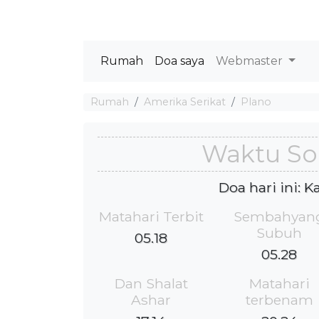
Rumah
Doa saya
Webmaster
Rumah
Amerika Serikat
Plano
Waktu Sol
Doa hari ini: 
Matahari Terbit
Sembahyan
Subuh
05.18
05.28
Dan Shalat
Matahari
Ashar
terbenam