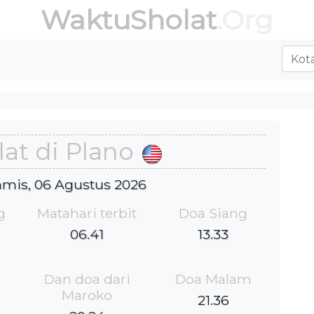
WaktuSholat
.Org
at di Plano
Kamis, 06 Agustus 2026
g
Matahari terbit
Doa Siang
06.41
13.33
Dan doa dari
Doa Malam
Maroko
21.36