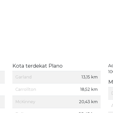
Kota terdekat Plano
A
10
Garland
13,15 km
M
Carrollton
18,52 km
McKinney
20,43 km