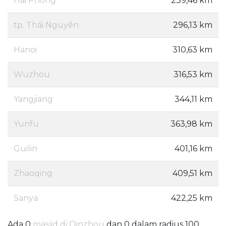
Hai Phong
239,46 km
tp. Thái Nguyên
296,13 km
Hanoi
310,63 km
Wuzhou
316,53 km
Yangjiang
344,11 km
Yunfu
363,98 km
Guilin
401,16 km
Zhaoqing
409,51 km
Sanya
422,25 km
Ada 0
masjid di Qinzhou
dan 0 dalam radius 100