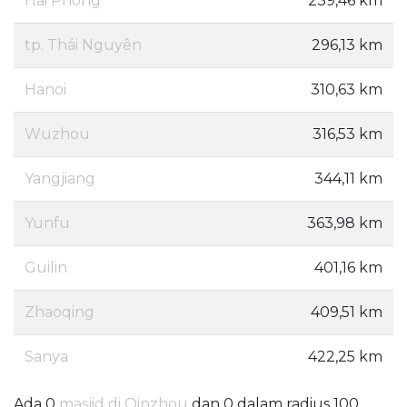
Hai Phong
239,46 km
tp. Thái Nguyên
296,13 km
Hanoi
310,63 km
Wuzhou
316,53 km
Yangjiang
344,11 km
Yunfu
363,98 km
Guilin
401,16 km
Zhaoqing
409,51 km
Sanya
422,25 km
Ada 0
masjid di Qinzhou
dan 0 dalam radius 100