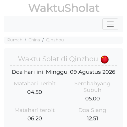
WaktuSholat
Rumah
China
Qinzhou
Waktu Solat di Qinzhou
Doa hari ini: Minggu, 09 Agustus 2026
Matahari Terbit
Sembahyang
Subuh
04.50
05.00
Matahari terbit
Doa Siang
06.20
12.51