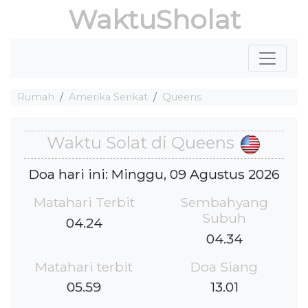
WaktuSholat
Rumah
Amerika Serikat
Queens
Waktu Solat di Queens
Doa hari ini: Minggu, 09 Agustus 2026
Matahari Terbit
Sembahyang
Subuh
04.24
04.34
Matahari terbit
Doa Siang
05.59
13.01