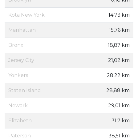
Kota New York
14,73 km
Manhattan
15,76 km
Bronx
18,87 km
Jersey City
21,02 km
Yonkers
28,22 km
Staten Island
28,88 km
Newark
29,01 km
Elizabeth
31,7 km
Paterson
38,51 km