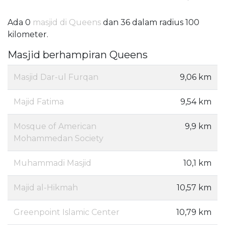
Ada 0
masjid di Queens
dan 36 dalam radius 100
kilometer.
Masjid berhampiran Queens
Masjid Dar-ul Furqan
9,06 km
Majid Fatima
9,54 km
Mosque of American
9,9 km
Mohammedan Society
Muhammadi Masjid
10,1 km
Majid al-Hikmah
10,57 km
Greenpoint Islamic Center
10,79 km