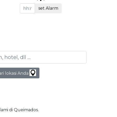
set Alarm
ari lokasi Anda
slami di Queimados.