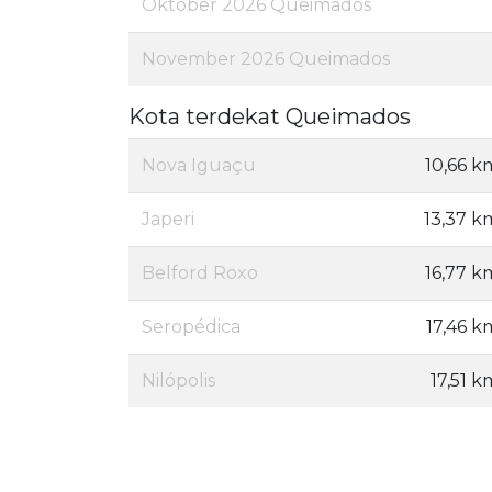
Oktober 2026 Queimados
November 2026 Queimados
Kota terdekat Queimados
Nova Iguaçu
10,66 k
Japeri
13,37 k
Belford Roxo
16,77 k
Seropédica
17,46 k
Nilópolis
17,51 k