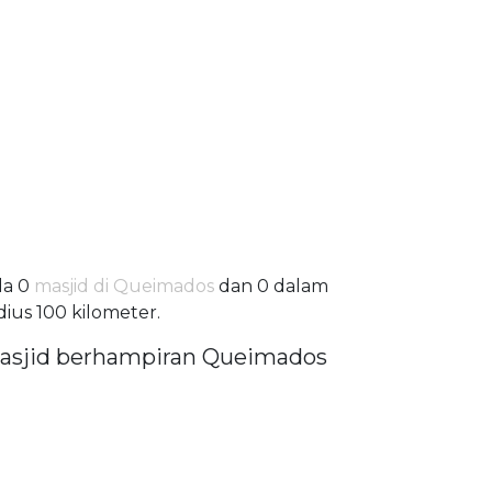
da 0
masjid di Queimados
dan 0 dalam
dius 100 kilometer.
asjid berhampiran Queimados