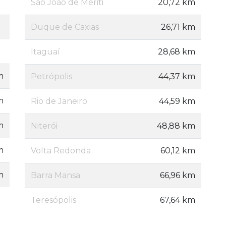
São João de Meriti
20,72 km
Duque de Caxias
26,71 km
Itaguaí
28,68 km
m
Petrópolis
44,37 km
m
Rio de Janeiro
44,59 km
m
Niterói
48,88 km
m
Volta Redonda
60,12 km
m
Barra Mansa
66,96 km
Teresópolis
67,64 km