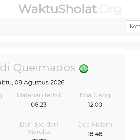
WaktuSholat
.Org
 di Queimados
Sabtu, 08 Agustus 2026
g
Matahari terbit
Doa Siang
06.23
12.00
Dan doa dari
Doa Malam
Maroko
18.48