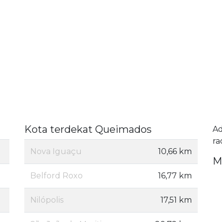
Kota terdekat Queimados
A
ra
Nova Iguaçu
10,66 km
M
Belford Roxo
16,77 km
Nilópolis
17,51 km