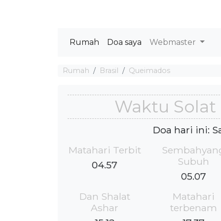
Rumah
Doa saya
Webmaster
Rumah
Brasil
Queimados
Waktu Solat
Doa hari ini: 
Matahari Terbit
Sembahyan
Subuh
04.57
05.07
Dan Shalat
Matahari
Ashar
terbenam