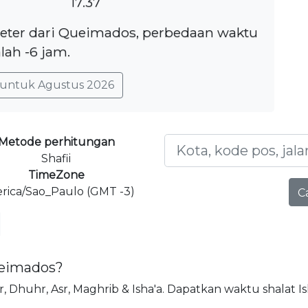
17.37
ometer dari Queimados, perbedaan waktu
lah -6 jam.
untuk Agustus 2026
Metode perhitungan
Shafii
TimeZone
rica/Sao_Paulo (GMT -3)
C
ueimados?
ajr, Dhuhr, Asr, Maghrib & Isha'a. Dapatkan waktu shalat I