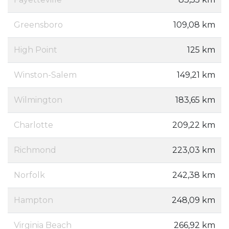
Greensboro
109,08 km
High Point
125 km
Winston-Salem
149,21 km
Wilmington
183,65 km
Charlotte
209,22 km
Richmond
223,03 km
Norfolk
242,38 km
Hampton
248,09 km
Virginia Beach
266,92 km