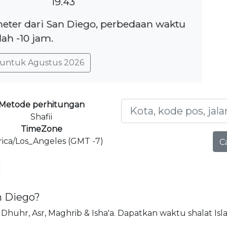
19.43
ometer dari San Diego, perbedaan waktu
lah -10 jam.
untuk Agustus 2026
Metode perhitungan
Shafii
TimeZone
ica/Los_Angeles (GMT -7)
C
n Diego?
jr, Dhuhr, Asr, Maghrib & Isha'a. Dapatkan waktu shalat Isl