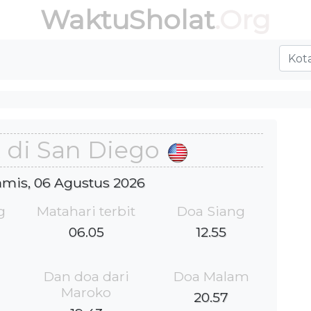
WaktuSholat
.Org
 di San Diego
Kamis, 06 Agustus 2026
g
Matahari terbit
Doa Siang
06.05
12.55
Dan doa dari
Doa Malam
Maroko
20.57