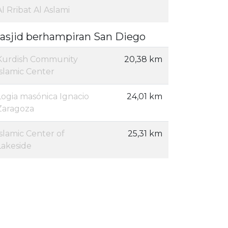
Al Rribat Al Aslami
asjid berhampiran San Diego
Kurdish Community
20,38 km
Islamic Center
Logia masónica Ignacio
24,01 km
Zaragoza
Islamic Center of
25,31 km
Lakeside