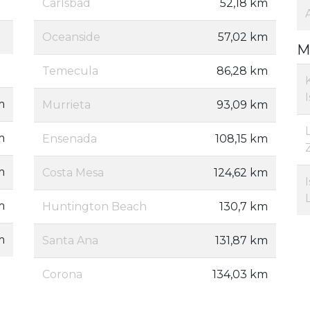
Carlsbad
52,18 km
Oceanside
57,02 km
M
Temecula
86,28 km
m
Murrieta
93,09 km
m
Ensenada
108,15 km
m
Costa Mesa
124,62 km
m
Huntington Beach
130,7 km
m
Santa Ana
131,87 km
Corona
134,03 km