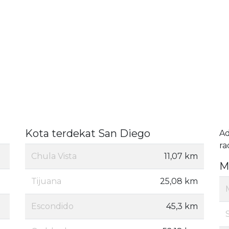
Kota terdekat San Diego
A
ra
Chula Vista
11,07 km
M
Tijuana
25,08 km
Escondido
45,3 km