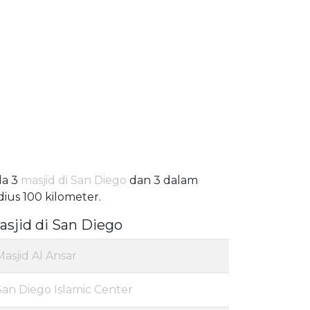
da 3
masjid di San Diego
dan 3 dalam
dius 100 kilometer.
asjid di San Diego
Masjid Al Ansar
San Diego Islamic Center