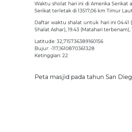
Waktu sholat hari ini di Amerika Serikat
Serikat terletak di 13517,06 km Timur Lau
Daftar waktu shalat untuk hari ini 04.41 
Shalat Ashar), 19.43 (Matahari terbenam),
Latitude: 32,715736389160156
Bujur: -117,1610870361328
Ketinggian: 22
Peta masjid pada tahun San Die