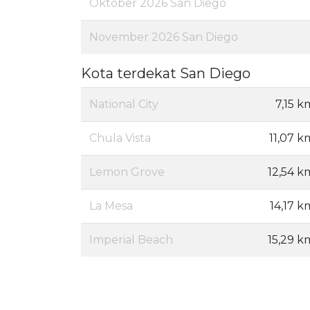
Oktober 2026 San Diego
November 2026 San Diego
Kota terdekat San Diego
National City
7,15 k
Chula Vista
11,07 k
Lemon Grove
12,54 k
La Mesa
14,17 k
Imperial Beach
15,29 k