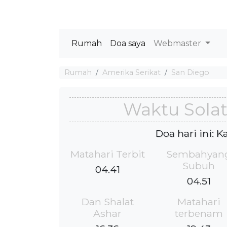
Rumah
Doa saya
Webmaster
Rumah
Amerika Serikat
San Diego
Waktu Solat
Doa hari ini: 
Matahari Terbit
Sembahyan
Subuh
04.41
04.51
Dan Shalat
Matahari
Ashar
terbenam