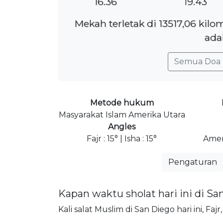
16.36
19.43
Mekah terletak di 13517,06 kil
ada
Semua Doa 
Metode hukum
Masyarakat Islam Amerika Utara
Angles
Fajr : 15° | Isha : 15°
Amer
Pengaturan
Kapan waktu sholat hari ini di Sa
Kali salat Muslim di San Diego hari ini, Fa