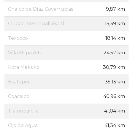
Chalco de Díaz Covarrubias
9,87 km
Ciudad Nezahualcóyotl
15,39 km
Texcoco
18,14 km
Villa Milpa Alta
24,52 km
Kota Meksiko
30,79 km
Ecatepec
35,13 km
Coacalco
40,96 km
Tlalnepantla
41,04 km
Ojo de Agua
41,34 km