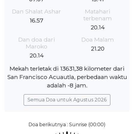
Dan Shalat Ashar
Matahari
terbenam
16.57
20.14
Dan doa dari
Doa Malam
Maroko
21.20
20.14
Mekah terletak di 13631,38 kilometer dari
San Francisco Acuautla, perbedaan waktu
adalah -8 jam.
Semua Doa untuk Agustus 2026
Doa berikutnya : Sunrise (00:00)