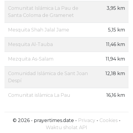
Comunitat Islámica La Pau de
3,95 km
Santa Coloma de Gramenet
Mesquita Shah Jalal Jame
5,15 km
Mesquita Al-Tauba
11,46 km
Mezquita As-Salam
11,94 km
Comunidad Islámica de Sant Joan
12,18 km
Despí
Comunitat islàmica La Pau
16,16 km
© 2026 - prayertimes.date -
Privacy
-
Cookies
-
Waktu sholat API