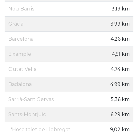
Nou Barris
3,19 km
Gràcia
3,99 km
Barcelona
4,26 km
Eixample
4,51 km
Ciutat Vella
4,74 km
Badalona
4,99 km
Sarrià-Sant Gervasi
5,36 km
Sants-Montjuïc
6,29 km
L'Hospitalet de Llobregat
9,02 km