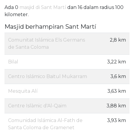
Ada 0
masjid di Sant Martí
dan 16 dalam radius 100
kilometer.
Masjid berhampiran Sant Martí
Comunitat Islámica Els Germans
2,8 km
de Santa Coloma
Bilal
3,22 km
Centro Islámico Baitul Mukarram
3,6 km
Mesquita Alí
3,63 km
Centre Islàmic d'Al-Qaim
3,88 km
Comunidad Islámica Al-Fath de
3,93 km
Santa Coloma de Gramenet