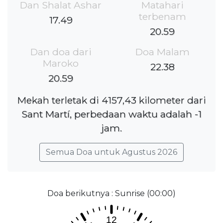
Dan Shalat Ashar
Matahari
terbenam
17.49
20.59
Dan doa dari
Doa Malam
Maroko
22.38
20.59
Mekah terletak di 4157,43 kilometer dari
Sant Martí, perbedaan waktu adalah -1
jam.
Semua Doa untuk Agustus 2026
Doa berikutnya : Sunrise (00:00)