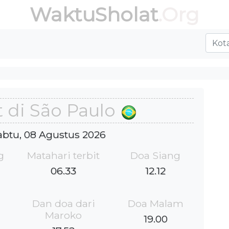
WaktuSholat
.Org
 di São Paulo
Sabtu, 08 Agustus 2026
g
Matahari terbit
Doa Siang
06.33
12.12
Dan doa dari
Doa Malam
Maroko
19.00