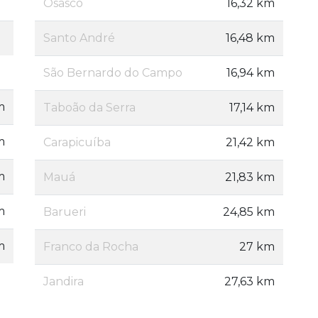
Osasco
16,32 km
Santo André
16,48 km
São Bernardo do Campo
16,94 km
m
Taboão da Serra
17,14 km
m
Carapicuíba
21,42 km
m
Mauá
21,83 km
m
Barueri
24,85 km
m
Franco da Rocha
27 km
Jandira
27,63 km