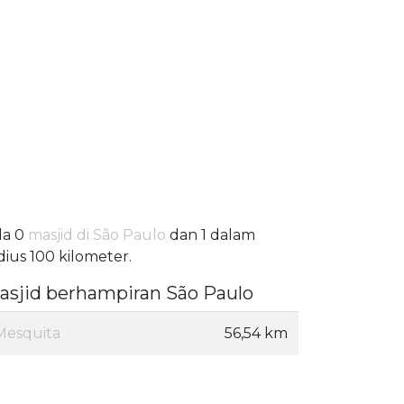
da 0
masjid di São Paulo
dan 1 dalam
dius 100 kilometer.
asjid berhampiran São Paulo
Mesquita
56,54 km