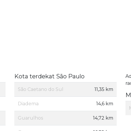
Kota terdekat São Paulo
A
ra
São Caetano do Sul
11,35 km
M
Diadema
14,6 km
Guarulhos
14,72 km