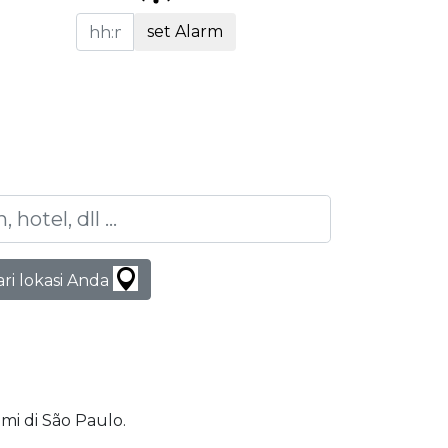
set Alarm
ari lokasi Anda
ami di São Paulo.