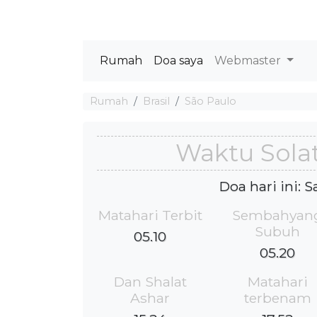
Rumah
Doa saya
Webmaster
Rumah
Brasil
São Paulo
Waktu Solat
Doa hari ini: 
Matahari Terbit
Sembahyan
Subuh
05.10
05.20
Dan Shalat
Matahari
Ashar
terbenam