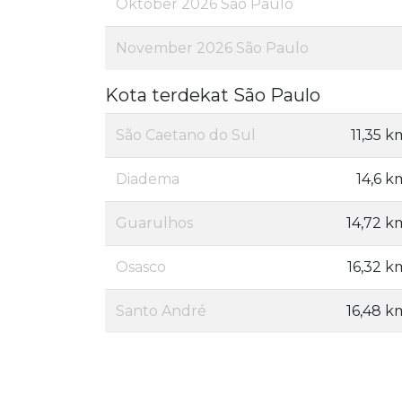
Oktober 2026 São Paulo
November 2026 São Paulo
Kota terdekat São Paulo
São Caetano do Sul
11,35 k
Diadema
14,6 k
Guarulhos
14,72 k
Osasco
16,32 k
Santo André
16,48 k