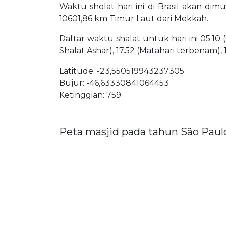
Waktu sholat hari ini di Brasil akan dimu
10601,86 km Timur Laut dari Mekkah.
Daftar waktu shalat untuk hari ini 05.10 
Shalat Ashar), 17.52 (Matahari terbenam), 
Latitude: -23,550519943237305
Bujur: -46,63330841064453
Ketinggian: 759
Peta masjid pada tahun São Paul