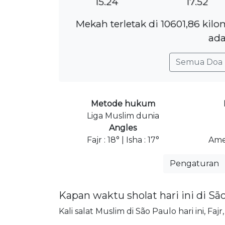
15.24
17.52
Mekah terletak di 10601,86 kil
ada
Semua Doa 
Metode hukum
Liga Muslim dunia
Angles
Fajr : 18° | Isha : 17°
Ame
Pengaturan
Kapan waktu sholat hari ini di Sã
Kali salat Muslim di São Paulo hari ini, Fa