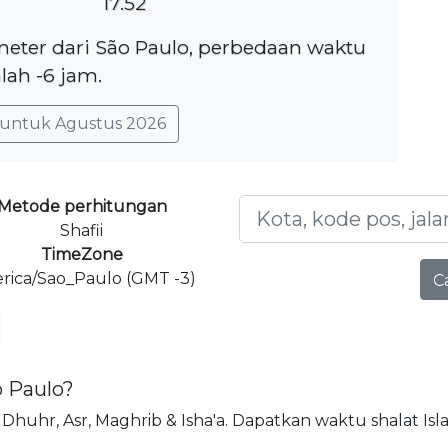
17.52
ometer dari São Paulo, perbedaan waktu
lah -6 jam.
untuk Agustus 2026
Metode perhitungan
Shafii
TimeZone
rica/Sao_Paulo (GMT -3)
C
o Paulo?
jr, Dhuhr, Asr, Maghrib & Isha'a. Dapatkan waktu shalat Isl