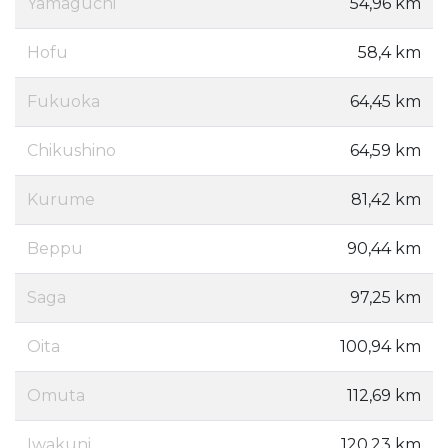
Yamaguchi
54,96 km
Hofu
58,4 km
Fukuoka
64,45 km
Chikushino
64,59 km
Kurume
81,42 km
Beppu
90,44 km
Saga
97,25 km
Oita
100,94 km
Omuta
112,69 km
Iwakuni
120,23 km