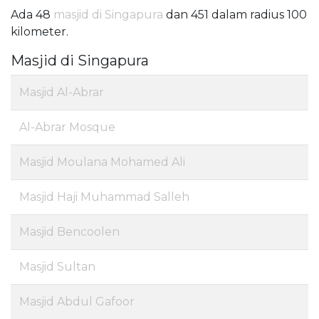
Ada 48
masjid di Singapura
dan 451 dalam radius 100
kilometer.
Masjid di Singapura
Masjid Al-Abrar
Al-Abrar Mosque
Masjid Moulana Mohamed Ali
Masjid Haji Muhammad Salleh
Masjid Bencoolen
Masjid Sultan
Masjid Abdul Gafoor