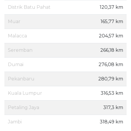
Distrik Batu Pahat
120,37 km
Muar
165,77 km
Malacca
204,57 km
Seremban
266,18 km
Dumai
276,08 km
Pekanbaru
280,79 km
Kuala Lumpur
316,53 km
Petaling Jaya
317,3 km
Jambi
318,49 km