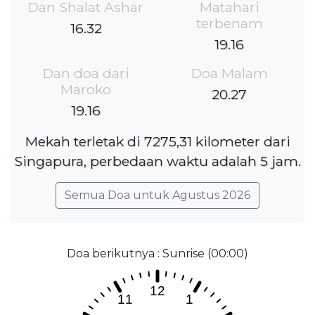
Dan Shalat Ashar
Matahari
terbenam
16.32
19.16
Dan doa dari
Doa Malam
Maroko
20.27
19.16
Mekah terletak di 7275,31 kilometer dari
Singapura, perbedaan waktu adalah 5 jam.
Semua Doa untuk Agustus 2026
Doa berikutnya : Sunrise (00:00)