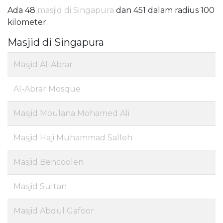
Ada 48
masjid di Singapura
dan 451 dalam radius 100
kilometer.
Masjid di Singapura
Masjid Al-Abrar
Al-Abrar Mosque
Masjid Moulana Mohamed Ali
Masjid Haji Muhammad Salleh
Masjid Bencoolen
Masjid Sultan
Masjid Abdul Gafoor