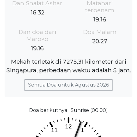
Dan Shalat Ashar
Matahari
terbenam
16.32
19.16
Dan doa dari
Doa Malam
Maroko
20.27
19.16
Mekah terletak di 7275,31 kilometer dari
Singapura, perbedaan waktu adalah 5 jam.
Semua Doa untuk Agustus 2026
Doa berikutnya : Sunrise (00:00)