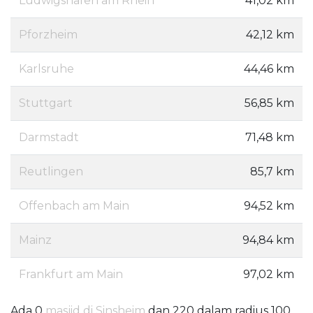
Ludwigshafen am Rhein
41,02 km
Pforzheim
42,12 km
Karlsruhe
44,46 km
Stuttgart
56,85 km
Darmstadt
71,48 km
Reutlingen
85,7 km
Offenbach am Main
94,52 km
Mainz
94,84 km
Frankfurt am Main
97,02 km
Ada 0
masjid di Sinsheim
dan 220 dalam radius 100