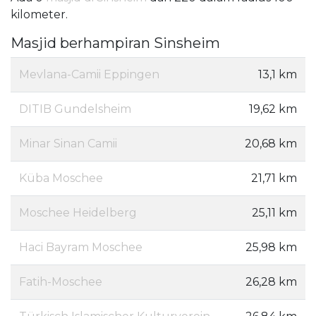
kilometer.
Masjid berhampiran Sinsheim
Mevlana-Camii Eppingen
13,1 km
DITIB Gundelsheim
19,62 km
Minar Sinan Camii
20,68 km
Küba Moschee
21,71 km
Moschee Heidelberg
25,11 km
Haci Bayram Moschee
25,98 km
Fatih-Moschee
26,28 km