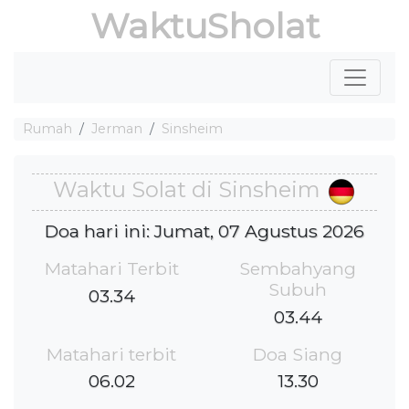
WaktuSholat
Rumah
Jerman
Sinsheim
Waktu Solat di Sinsheim
Doa hari ini: Jumat, 07 Agustus 2026
Matahari Terbit
Sembahyang
Subuh
03.34
03.44
Matahari terbit
Doa Siang
06.02
13.30