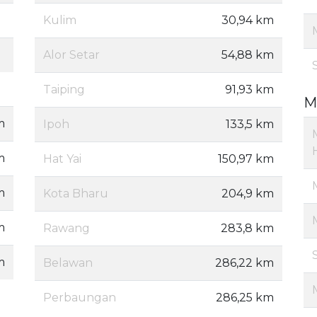
Kulim
30,94 km
Alor Setar
54,88 km
Taiping
91,93 km
M
m
Ipoh
133,5 km
m
Hat Yai
150,97 km
m
Kota Bharu
204,9 km
m
Rawang
283,8 km
m
Belawan
286,22 km
Perbaungan
286,25 km