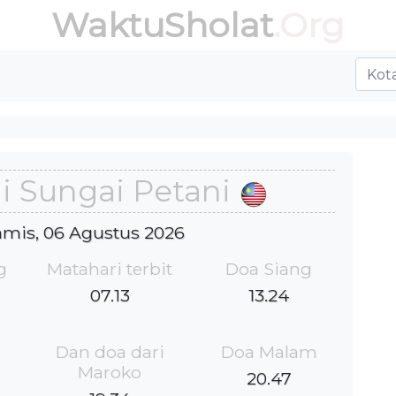
WaktuSholat
.Org
i Sungai Petani
Kamis, 06 Agustus 2026
g
Matahari terbit
Doa Siang
07.13
13.24
Dan doa dari
Doa Malam
Maroko
20.47