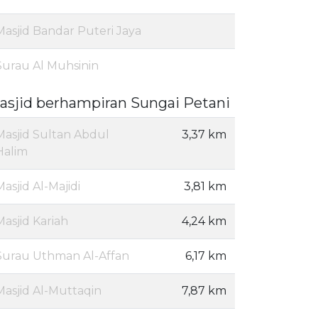
Masjid Bandar Puteri Jaya
Surau Al Muhsinin
asjid berhampiran Sungai Petani
Masjid Sultan Abdul
3,37 km
Halim
Masjid Al-Majidi
3,81 km
Masjid Kariah
4,24 km
Surau Uthman Al-Affan
6,17 km
Masjid Al-Muttaqin
7,87 km