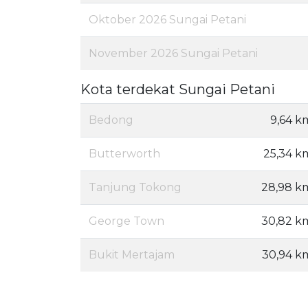
Oktober 2026 Sungai Petani
November 2026 Sungai Petani
Kota terdekat Sungai Petani
Bedong
9,64 k
Butterworth
25,34 k
Tanjung Tokong
28,98 k
George Town
30,82 k
Bukit Mertajam
30,94 k