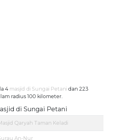
da 4
masjid di Sungai Petani
dan 223
lam radius 100 kilometer.
asjid di Sungai Petani
Masjid Qaryah Taman Keladi
Surau An-Nur