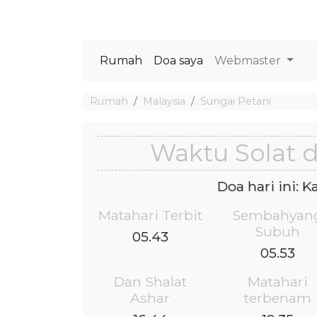
Rumah
Doa saya
Webmaster
Rumah
Malaysia
Sungai Petani
Waktu Solat d
Doa hari ini: 
Matahari Terbit
Sembahyan
Subuh
05.43
05.53
Dan Shalat
Matahari
Ashar
terbenam