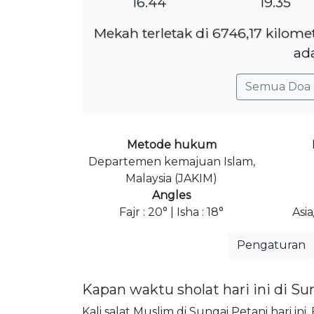
16.44
19.35
Mekah terletak di 6746,17 kilome
ada
Semua Doa 
Metode hukum
Departemen kemajuan Islam,
Malaysia (JAKIM)
Angles
Fajr : 20° | Isha : 18°
Asi
Pengaturan
Kapan waktu sholat hari ini di Su
Kali salat Muslim di Sungai Petani hari ini