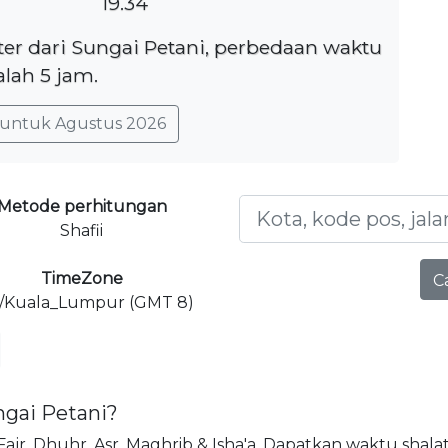
19.34
ter dari Sungai Petani, perbedaan waktu
lah 5 jam.
untuk Agustus 2026
Metode perhitungan
Shafii
TimeZone
C
a/Kuala_Lumpur (GMT 8)
ngai Petani?
, Fajr, Dhuhr, Asr, Maghrib & Isha'a. Dapatkan waktu shalat