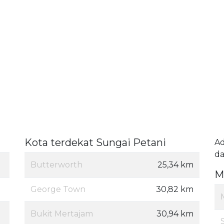
Kota terdekat Sungai Petani
A
da
Butterworth
25,34 km
M
George Town
30,82 km
Bukit Mertajam
30,94 km