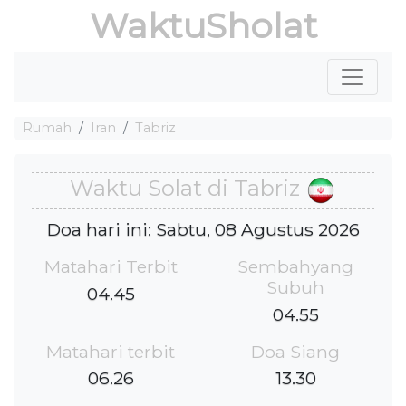
WaktuSholat
Rumah
Iran
Tabriz
Waktu Solat di Tabriz
Doa hari ini: Sabtu, 08 Agustus 2026
Matahari Terbit
Sembahyang
Subuh
04.45
04.55
Matahari terbit
Doa Siang
06.26
13.30