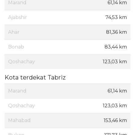
Marand
61,14 km
Ajabshir
74,53 km
Ahar
81,36 km
Bonab
83,44 km
Qoshachay
123,03 km
Kota terdekat Tabriz
Marand
61,14 km
Qoshachay
123,03 km
Mahabad
153,46 km