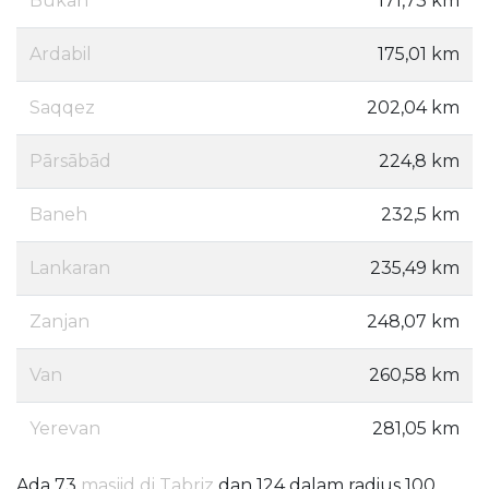
Bukan
171,73 km
Ardabil
175,01 km
Saqqez
202,04 km
Pārsābād
224,8 km
Baneh
232,5 km
Lankaran
235,49 km
Zanjan
248,07 km
Van
260,58 km
Yerevan
281,05 km
Ada 73
masjid di Tabriz
dan 124 dalam radius 100