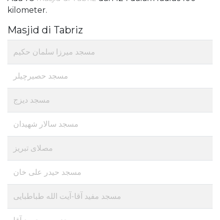
kilometer.
Masjid di Tabriz
مسجد میرزا سلمان حکیم
مسجد حصیرچیلر
مسجد دیزج
مسجد سالار شهیدان
مصلای تبریز
مسجد حیدر علی خان
مسجد مفید آقا-آیت الله طباطبایی