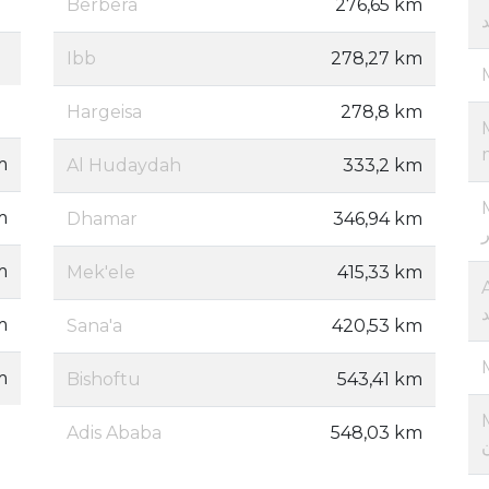
Berbera
276,65 km
Ibb
278,27 km
Hargeisa
278,8 km
m
Al Hudaydah
333,2 km
M
m
Dhamar
346,94 km
m
Mek'ele
415,33 km
m
Sana'a
420,53 km
m
Bishoftu
543,41 km
Adis Ababa
548,03 km