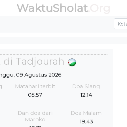
WaktuSholat
.Org
 di Tadjourah
inggu, 09 Agustus 2026
g
Matahari terbit
Doa Siang
05.57
12.14
Dan doa dari
Doa Malam
Maroko
19.43