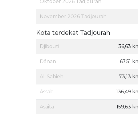
Oktober 2026 Tadjourah
November 2026 Tadjourah
Kota terdekat Tadjourah
Djibouti
36,63 k
Dânan
67,51 k
Ali Sabieh
73,13 k
Āssab
136,49 k
Asaita
159,63 k