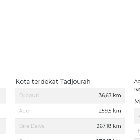
Kota terdekat Tadjourah
A
ra
Djibouti
36,63 km
M
Aden
259,5 km
Dire Dawa
267,18 km