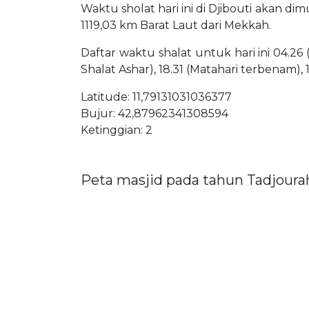
Waktu sholat hari ini di Djibouti akan dim
1119,03 km Barat Laut dari Mekkah.
Daftar waktu shalat untuk hari ini 04.26 
Shalat Ashar), 18.31 (Matahari terbenam), 
Latitude: 11,79131031036377
Bujur: 42,87962341308594
Ketinggian: 2
Peta masjid pada tahun Tadjoura