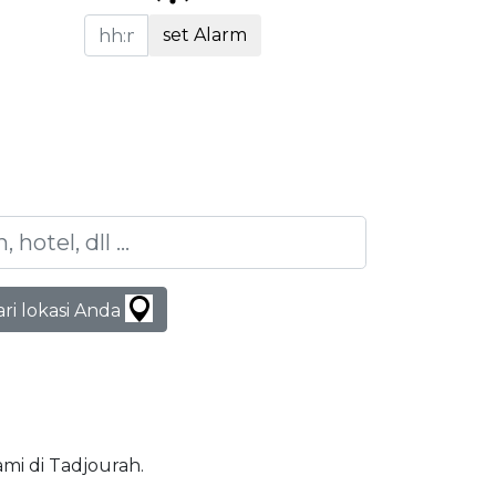
set Alarm
ari lokasi Anda
lami di Tadjourah.