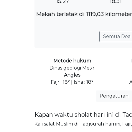
15.27
18.31
Mekah terletak di 1119,03 kilomet
Semua Doa 
Metode hukum
Dinas geologi Mesir
Angles
Fajr : 18° | Isha : 18°
A
Pengaturan
Kapan waktu sholat hari ini di Ta
Kali salat Muslim di Tadjourah hari ini, Fa