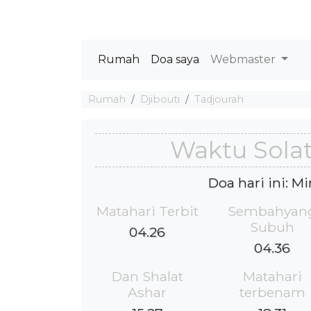
Rumah
Doa saya
Webmaster
Rumah
Djibouti
Tadjourah
Waktu Solat
Doa hari ini: M
Matahari Terbit
Sembahyan
Subuh
04.26
04.36
Dan Shalat
Matahari
Ashar
terbenam