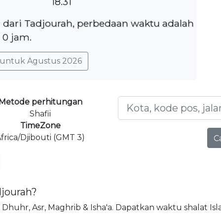
18.31
er dari Tadjourah, perbedaan waktu adalah
0 jam.
untuk Agustus 2026
Metode perhitungan
Shafii
TimeZone
frica/Djibouti (GMT 3)
C
djourah?
jr, Dhuhr, Asr, Maghrib & Isha'a. Dapatkan waktu shalat Is