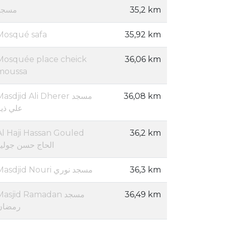
مسجد
35,2 km
Mosqué safa
35,92 km
Mosquée place cheick
36,06 km
moussa
asdjid Ali Dherer مسجد
36,08 km
علي ذير
Al Haji Hassan Gouled
36,2 km
الحاج حسن جوليد
Masdjid Nouri مسجد نوري
36,3 km
Masjid Ramadan مسجد
36,49 km
رمضان