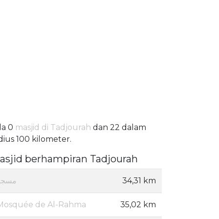
da 0
masjid di Tadjourah
dan 22 dalam
dius 100 kilometer.
asjid berhampiran Tadjourah
مسجد
34,31 km
Mosquée de Al-Rahma
35,02 km