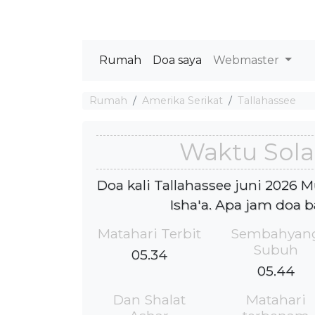
Rumah
Doa saya
Webmaster
Rumah
Amerika Serikat
Tallahassee
Waktu Solat
Doa kali Tallahassee juni 2026 
Isha'a. Apa jam doa b
Matahari Terbit
Sembahyan
Subuh
05.34
05.44
Dan Shalat
Matahari