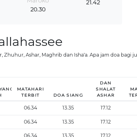
Maroko
21.42
20.30
allahassee
jr, Zhuhur, Ashar, Maghrib dan Isha'a. Apa jam doa bagi j
DAN
YANG
MATAHARI
SHALAT
MA
H
TERBIT
DOA SIANG
ASHAR
TE
06.34
13.35
17.12
06.34
13.35
17.12
06.34
13.35
17.12