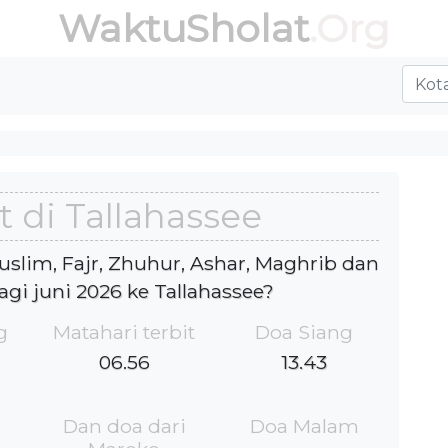
WaktuSholat
.Org
 di Tallahassee
Muslim, Fajr, Zhuhur, Ashar, Maghrib dan
agi juni 2026 ke Tallahassee?
g
Matahari terbit
Doa Siang
06.56
13.43
Dan doa dari
Doa Malam