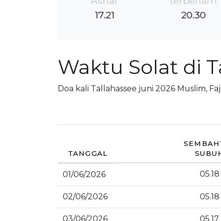
Ashar
terbenam
17.21
20.30
Waktu Solat di T
Doa kali Tallahassee juni 2026 Muslim, Fa
SEMBAH
TANGGAL
SUBU
05.18
01/06/2026
02/06/2026
05.18
03/06/2026
05.17