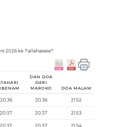
uni 2026 ke Tallahassee?
DAN DOA
TAHARI
DARI
RBENAM
MAROKO
DOA MALAM
20.36
20.36
21.52
20.37
20.37
21.53
20.37
20.37
21.54