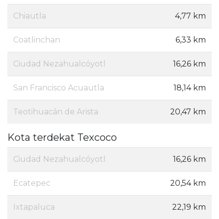
Chiautla
4,77 km
Coatlinchan
6,33 km
Ciudad Nezahualcóyotl
16,26 km
San Francisco Acuautla
18,14 km
Teotihuacán de Arista
20,47 km
Kota terdekat Texcoco
Ciudad Nezahualcóyotl
16,26 km
Ecatepec
20,54 km
Ixtapaluca
22,19 km