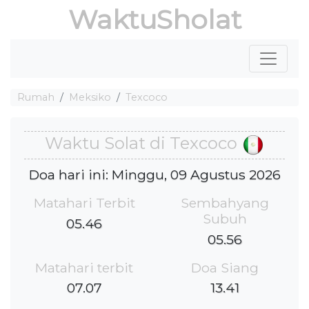
WaktuSholat
Rumah
Meksiko
Texcoco
Waktu Solat di Texcoco
Doa hari ini: Minggu, 09 Agustus 2026
Matahari Terbit
Sembahyang
Subuh
05.46
05.56
Matahari terbit
Doa Siang
07.07
13.41