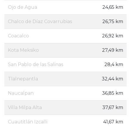
Ojo de Agua
24,65 km
Chalco de Díaz Covarrubias
26,75 km
Coacalco
26,92 km
Kota Meksiko
27,49 km
San Pablo de las Salinas
28,4 km
Tlalnepantla
32,44 km
Naucalpan
36,85 km
Villa Milpa Alta
37,67 km
Cuautitlán Izcalli
41,67 km