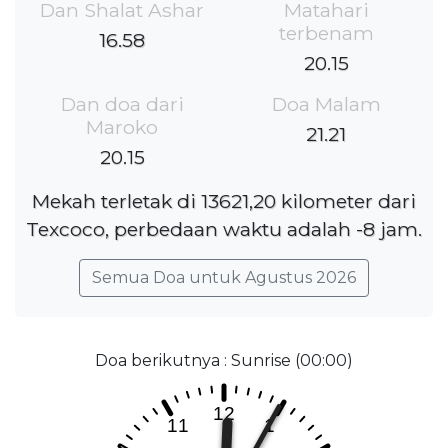
Dan Shalat Ashar
Matahari
terbenam
16.58
20.15
Dan doa dari
Doa Malam
Maroko
21.21
20.15
Mekah terletak di 13621,20 kilometer dari
Texcoco, perbedaan waktu adalah -8 jam.
Semua Doa untuk Agustus 2026
Doa berikutnya : Sunrise (00:00)