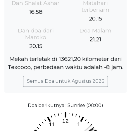
Dan Shalat Ashar
Matahari
terbenam
16.58
20.15
Dan doa dari
Doa Malam
Maroko
21.21
20.15
Mekah terletak di 13621,20 kilometer dari
Texcoco, perbedaan waktu adalah -8 jam.
Semua Doa untuk Agustus 2026
Doa berikutnya : Sunrise (00:00)