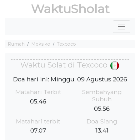
WaktuSholat
Rumah
Meksiko
Texcoco
Waktu Solat di Texcoco
Doa hari ini: Minggu, 09 Agustus 2026
Matahari Terbit
Sembahyang
Subuh
05.46
05.56
Matahari terbit
Doa Siang
07.07
13.41