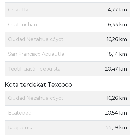
Chiautla
4,77 km
Coatlinchan
6,33 km
Ciudad Nezahualcóyotl
16,26 km
San Francisco Acuautla
18,14 km
Teotihuacán de Arista
20,47 km
Kota terdekat Texcoco
Ciudad Nezahualcóyotl
16,26 km
Ecatepec
20,54 km
Ixtapaluca
22,19 km