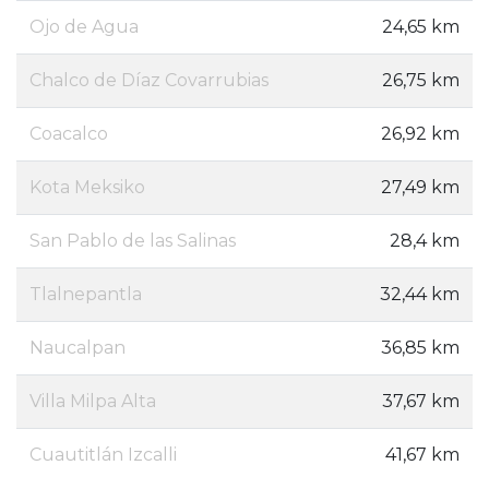
Ojo de Agua
24,65 km
Chalco de Díaz Covarrubias
26,75 km
Coacalco
26,92 km
Kota Meksiko
27,49 km
San Pablo de las Salinas
28,4 km
Tlalnepantla
32,44 km
Naucalpan
36,85 km
Villa Milpa Alta
37,67 km
Cuautitlán Izcalli
41,67 km