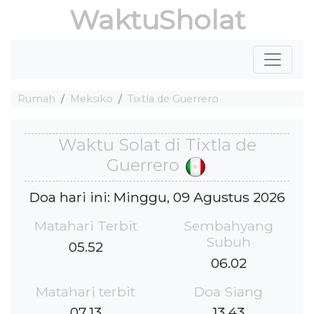
WaktuSholat
Rumah
Meksiko
Tixtla de Guerrero
Waktu Solat di Tixtla de
Guerrero
Doa hari ini: Minggu, 09 Agustus 2026
Matahari Terbit
Sembahyang
Subuh
05.52
06.02
Matahari terbit
Doa Siang
07.13
13.43