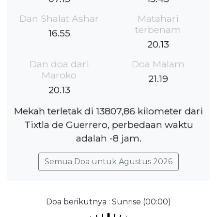
Dan Shalat Ashar
Matahari
terbenam
16.55
20.13
Dan doa dari
Doa Malam
Maroko
21.19
20.13
Mekah terletak di 13807,86 kilometer dari
Tixtla de Guerrero, perbedaan waktu
adalah -8 jam.
Semua Doa untuk Agustus 2026
Doa berikutnya : Sunrise (00:00)