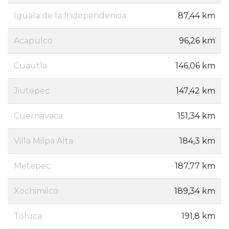
Iguala de la Independencia
87,44 km
Acapulco
96,26 km
Cuautla
146,06 km
Jiutepec
147,42 km
Cuernavaca
151,34 km
Villa Milpa Alta
184,3 km
Metepec
187,77 km
Xochimilco
189,34 km
Toluca
191,8 km