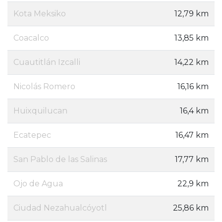
Kota Meksiko
12,79 km
Coacalco
13,85 km
Cuautitlán Izcalli
14,22 km
Nicolás Romero
16,16 km
Huixquilucan
16,4 km
Ecatepec
16,47 km
San Pablo de las Salinas
17,77 km
Ojo de Agua
22,9 km
Ciudad Nezahualcóyotl
25,86 km