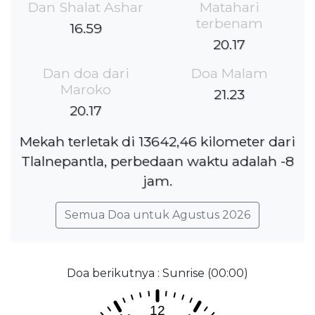
Dan Shalat Ashar
Matahari
terbenam
16.59
20.17
Dan doa dari
Doa Malam
Maroko
21.23
20.17
Mekah terletak di 13642,46 kilometer dari
Tlalnepantla, perbedaan waktu adalah -8
jam.
Semua Doa untuk Agustus 2026
Doa berikutnya : Sunrise (00:00)