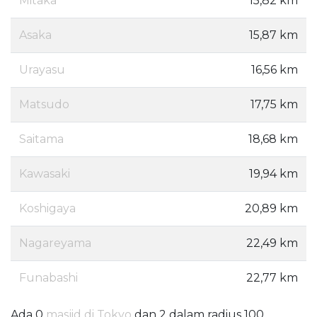
Mitaka
15,82 km
Asaka
15,87 km
Urayasu
16,56 km
Matsudo
17,75 km
Saitama
18,68 km
Kawasaki
19,94 km
Koshigaya
20,89 km
Nagareyama
22,49 km
Funabashi
22,77 km
Ada 0
masjid di Tokyo
dan 2 dalam radius 100