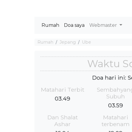
Rumah
Doa saya
Webmaster
Rumah
Jepang
Ube
Waktu So
Doa hari ini: 
Matahari Terbit
Sembahyan
Subuh
03.49
03.59
Dan Shalat
Matahari
Ashar
terbenam