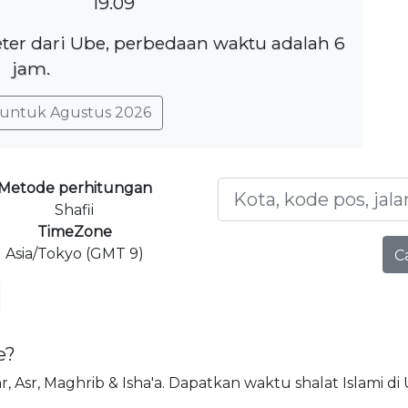
19.09
eter dari Ube, perbedaan waktu adalah 6
jam.
untuk Agustus 2026
Metode perhitungan
Shafii
TimeZone
Asia/Tokyo (GMT 9)
C
e?
uhr, Asr, Maghrib & Isha'a. Dapatkan waktu shalat Islami di