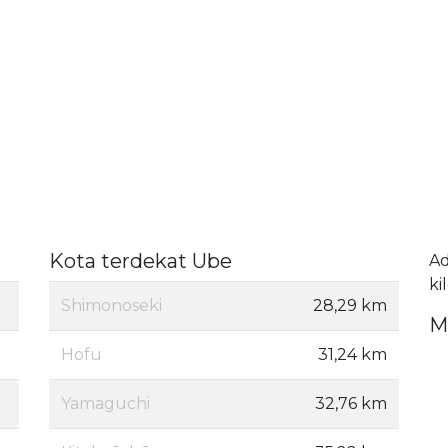
Kota terdekat Ube
A
ki
Shimonoseki
28,29 km
M
Hofu
31,24 km
Yamaguchi
32,76 km