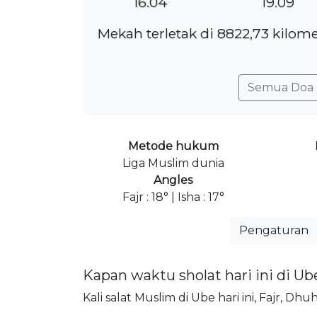
16.04
19.09
Mekah terletak di 8822,73 kilom
Semua Doa 
Metode hukum
Liga Muslim dunia
Angles
Fajr : 18° | Isha : 17°
Pengaturan
Kapan waktu sholat hari ini di Ub
Kali salat Muslim di Ube hari ini, Fajr, Dh