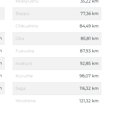
Kitakyūshū
35,22 km
Beppu
77,36 km
Chikushino
84,49 km
m
Oita
85,81 km
m
Fukuoka
87,93 km
m
Iwakuni
92,85 km
m
Kurume
98,07 km
m
Saga
116,32 km
Hiroshima
121,32 km