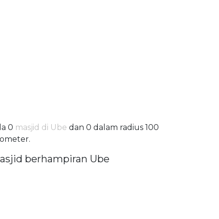
da 0
masjid di Ube
dan 0 dalam radius 100
lometer.
asjid berhampiran Ube