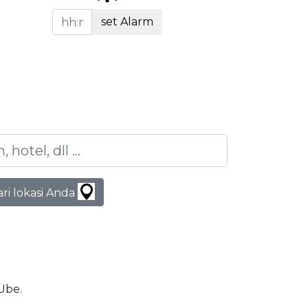
set Alarm
ari lokasi Anda
 Ube.