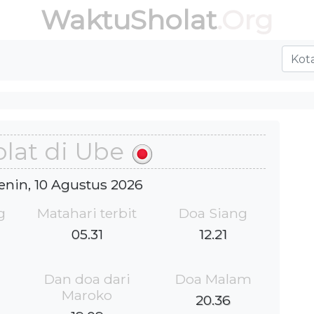
WaktuSholat
.Org
lat di Ube
Senin, 10 Agustus 2026
g
Matahari terbit
Doa Siang
05.31
12.21
Dan doa dari
Doa Malam
Maroko
20.36