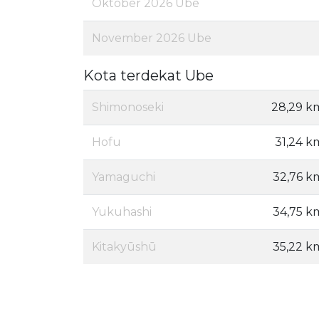
Oktober 2026 Ube
November 2026 Ube
Kota terdekat Ube
Shimonoseki
28,29 k
Hofu
31,24 k
Yamaguchi
32,76 k
Yukuhashi
34,75 k
Kitakyūshū
35,22 k