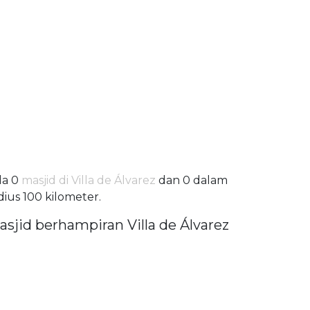
da 0
masjid di Villa de Álvarez
dan 0 dalam
dius 100 kilometer.
asjid berhampiran Villa de Álvarez