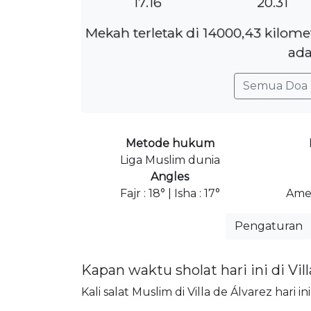
17.16
20.31
Mekah terletak di 14000,43 kilome
ada
Semua Doa 
Metode hukum
Liga Muslim dunia
Angles
Fajr : 18° | Isha : 17°
Amer
Pengaturan
Kapan waktu sholat hari ini di Vil
Kali salat Muslim di Villa de Álvarez hari i