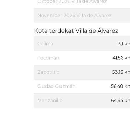
Oktober 2026 Villa de Álvarez
November 2026 Villa de Álvarez
Kota terdekat Villa de Álvarez
Colima
3,1 k
Tecomán
41,56 k
Zapotiltic
53,13 k
Ciudad Guzmán
56,48 k
Manzanillo
64,44 k