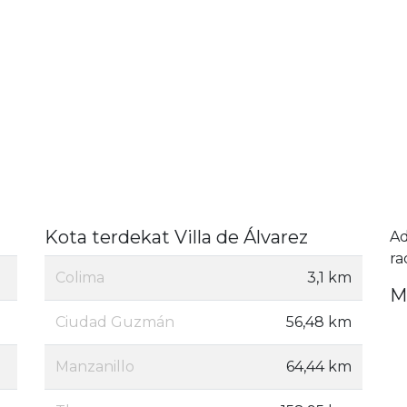
Kota terdekat Villa de Álvarez
A
ra
Colima
3,1 km
M
Ciudad Guzmán
56,48 km
Manzanillo
64,44 km