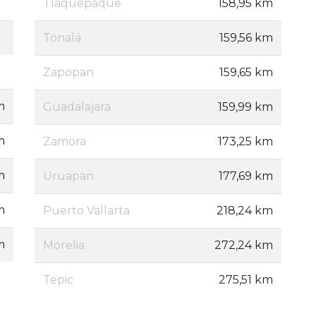
Tlaquepaque
158,95 km
Tonalá
159,56 km
Zapopan
159,65 km
m
Guadalajara
159,99 km
m
Zamora
173,25 km
m
Uruapan
177,69 km
m
Puerto Vallarta
218,24 km
m
Morelia
272,24 km
Tepic
275,51 km