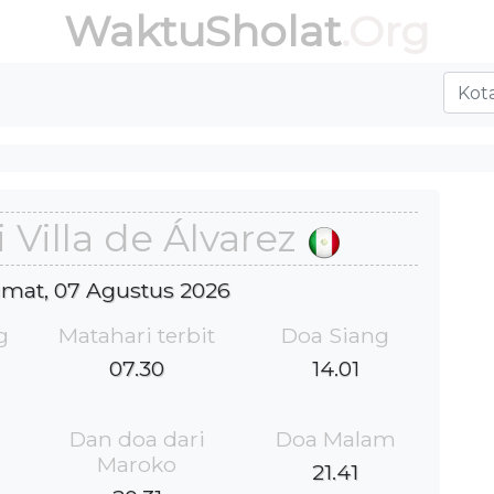
WaktuSholat
.Org
 Villa de Álvarez
Jumat, 07 Agustus 2026
g
Matahari terbit
Doa Siang
07.30
14.01
Dan doa dari
Doa Malam
Maroko
21.41