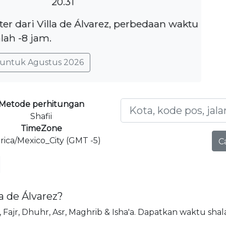
20.31
ter dari Villa de Álvarez, perbedaan waktu
lah -8 jam.
untuk Agustus 2026
Metode perhitungan
Shafii
TimeZone
ica/Mexico_City (GMT -5)
C
la de Álvarez?
ni, Fajr, Dhuhr, Asr, Maghrib & Isha'a. Dapatkan waktu shala