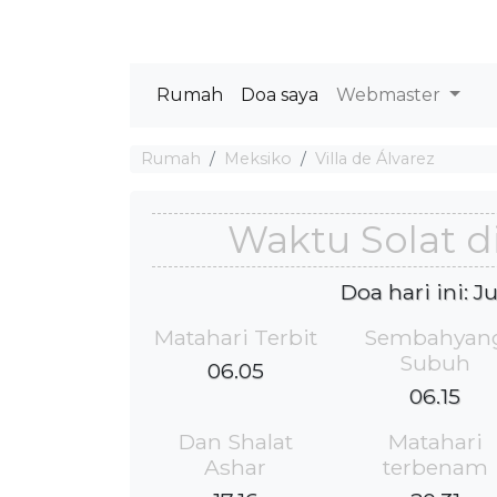
Rumah
Doa saya
Webmaster
Rumah
Meksiko
Villa de Álvarez
Waktu Solat di
Doa hari ini: 
Matahari Terbit
Sembahyan
Subuh
06.05
06.15
Dan Shalat
Matahari
Ashar
terbenam