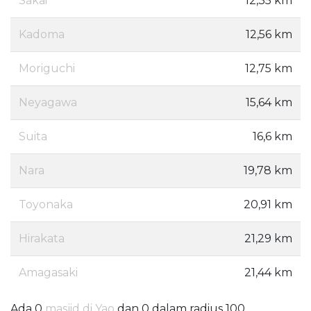
Sakai
12,35 km
Kadoma
12,56 km
Moriguchi
12,75 km
Neyagawa
15,64 km
Suita
16,6 km
Nara
19,78 km
Toyonaka
20,91 km
Hirakata
21,29 km
Amagasaki
21,44 km
Ada 0
masjid di Yao
dan 0 dalam radius 100