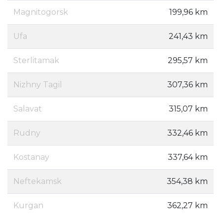
Magnitogorsk
199,96 km
Ufa
241,43 km
Sterlitamak
295,57 km
Nizhny Tagil
307,36 km
Salavat
315,07 km
Rudny
332,46 km
Kostanay
337,64 km
Neftekamsk
354,38 km
Kurgan
362,27 km