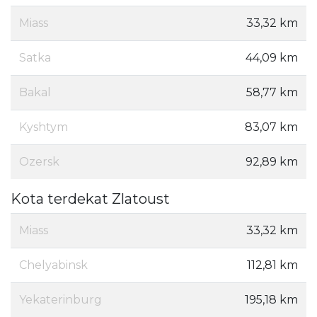
Miass
33,32 km
Satka
44,09 km
Bakal
58,77 km
Kyshtym
83,07 km
Ozersk
92,89 km
Kota terdekat Zlatoust
Miass
33,32 km
Chelyabinsk
112,81 km
Yekaterinburg
195,18 km